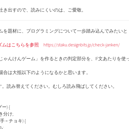
吐き出すので、読みにくいのは、ご愛敬。
ムを題材に、プログラミングについて一歩踏み込んでみたいと
参照 https://staku.designbits.jp/check-janken/
じゃんけんゲーム」を作るときの判定部分を、IF文あたりを使
場合は大抵以下のようになるかと思います。
です。読み替えてください。むしろ読み飛ばしてください。
) {
け;
= チョキ) {
;