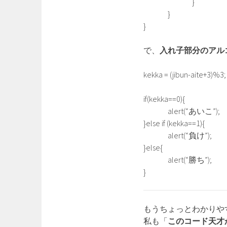
}
}
}
で、
入れ子部分のアル
kekka = (jibun-aite+3)%3;
if(kekka==0){
alert(“あいこ”);
}else if (kekka==1){
alert(“負け”);
}else{
alert(“勝ち”);
}
もうちょっとわかりや
私も「
このコード天才