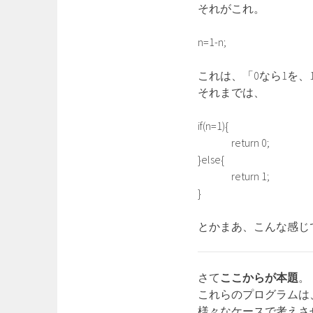
それがこれ。
n=1-n;
これは、「0なら1を、
それまでは、
if(n=1){
return 0;
}else{
return 1;
}
とかまあ、こんな感じ
さて
ここからが本題
。
これらのプログラムは
様々なケースで考えさ