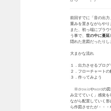
前回すでに「音の出力
重みを置きながらやり
また、初っ端にブラウザ
う事で、
世の中に蔓延
隠れた意図だったりし
大まかな流れ
１．出力させるプログ
２．フローチャートの
３．作ってみよう
※drow.ioやwo
み立てていく」感覚を
ながら配置していく形に
ら作図させたが・・・