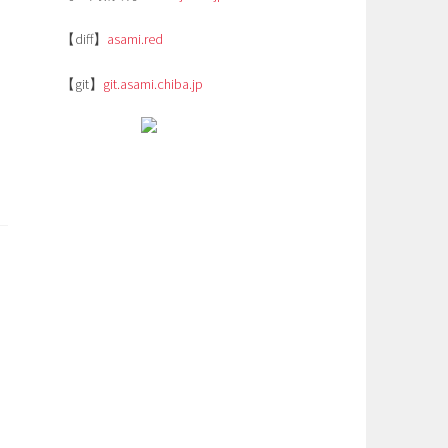
【diff】
asami.red
【git】
git.asami.chiba.jp