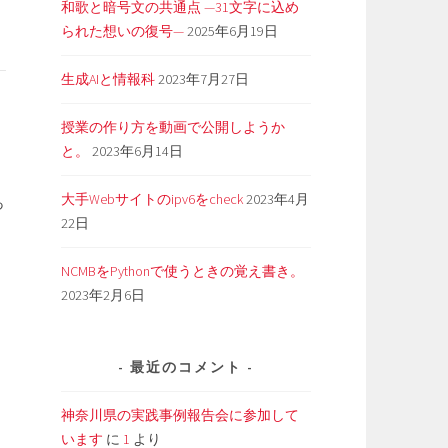
和歌と暗号文の共通点 —31文字に込め
られた想いの復号—
2025年6月19日
生成AIと情報科
2023年7月27日
授業の作り方を動画で公開しようか
と。
2023年6月14日
大手Webサイトのipv6をcheck
2023年4月
っ
22日
NCMBをPythonで使うときの覚え書き。
2023年2月6日
最近のコメント
神奈川県の実践事例報告会に参加して
います
に
1
より