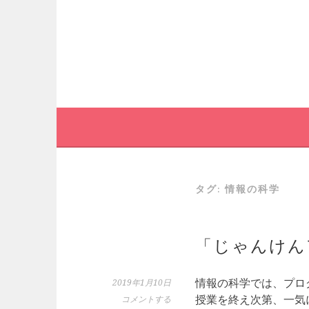
コ
ン
テ
ン
ツ
へ
ス
キ
ッ
プ
タグ:
情報の科学
「じゃんけん
情報の科学では、プロ
2019年1月10日
授業を終え次第、一気
コメントする