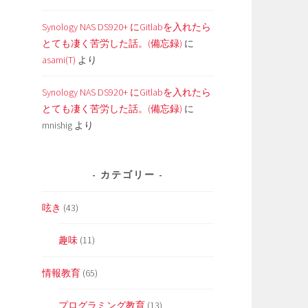
Synology NAS DS920+ にGitlabを入れたら
とても凄く苦労した話。(備忘録)
に
asami(T)
より
Synology NAS DS920+ にGitlabを入れたら
とても凄く苦労した話。(備忘録)
に
mnishig
より
カテゴリー
呟き
(43)
趣味
(11)
情報教育
(65)
プログラミング教育
(13)