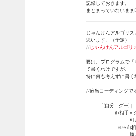
記録しておきます。
まとまっていないまま
じゃんけんアルゴリズ
思います。（予定）
//
じゃんけんアルゴリズムはこちらを
要は、プログラムで「
て書くわけですが、
特に何も考えずに書く
//適当コーディング
if (自分 = グー) {
if (相手 = グー
引き分
} else if (相手 
勝ち