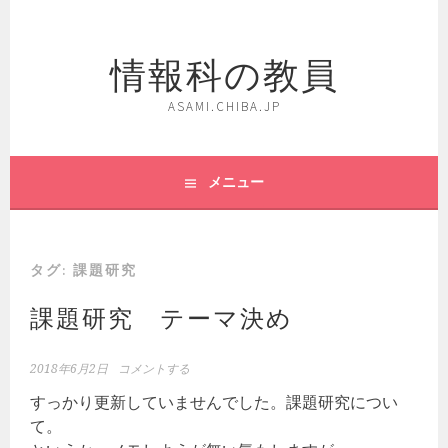
コ
ン
情報科の教員
テ
ン
ツ
ASAMI.CHIBA.JP
へ
ス
キ
メニュー
ッ
プ
タグ:
課題研究
課題研究 テーマ決め
2018年6月2日
コメントする
すっかり更新していませんでした。課題研究につい
て。