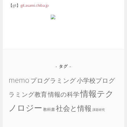
【git】
git.asami.chiba.jp
タグ
memo
プログラミング
小学校プログ
情報テク
ラミング教育
情報の科学
ノロジー
社会と情報
教科書
課題研究