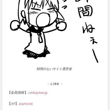
時間のないサイト運営者
LINK
【全高情研】
zenkojoken.jp
【diff】
asami.red