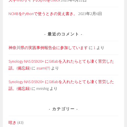
大手Webサイトのipv6をcheck
2023年4月22日
NCMBをPythonで使うときの覚え書き。
2023年2月6日
最近のコメント
神奈川県の実践事例報告会に参加しています
に
1
より
Synology NAS DS920+ にGitlabを入れたらとても凄く苦労した
話。(備忘録)
に
asami(T)
より
Synology NAS DS920+ にGitlabを入れたらとても凄く苦労した
話。(備忘録)
に
mnishig
より
カテゴリー
呟き
(43)