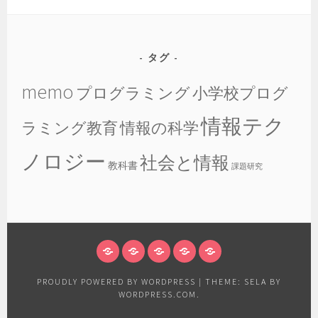
タグ
memo
プログラミング
小学校プログ
情報テク
ラミング教育
情報の科学
ノロジー
社会と情報
教科書
課題研究
WHAT’S
ホ
授
情
呟
THIS
ー
業
報
き
PROUDLY POWERED BY WORDPRESS
|
THEME: SELA BY
ム
実
教
WORDPRESS.COM
.
践
育