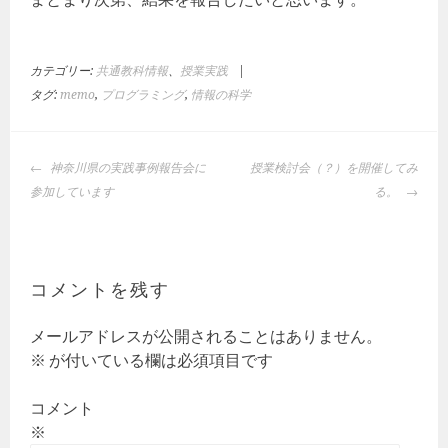
カテゴリー:
共通教科情報
、
授業実践
|
タグ:
memo
,
プログラミング
,
情報の科学
投
神奈川県の実践事例報告会に
授業検討会（？）を開催してみ
稿
参加しています
る。
ナ
ビ
ゲ
ー
コメントを残す
シ
ョ
メールアドレスが公開されることはありません。
ン
※
が付いている欄は必須項目です
コメント
※