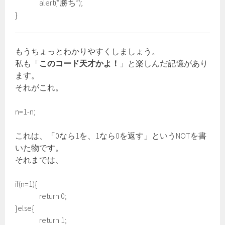
alert(“勝ち”);
}
もうちょっとわかりやすくしましょう。
私も「
このコード天才かよ！
」と楽しんだ記憶があり
ます。
それがこれ。
n=1-n;
これは、「0なら1を、1なら0を返す」というNOTを書
いた物です。
それまでは、
if(n=1){
return 0;
}else{
return 1;