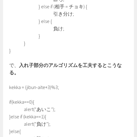
} else if (相手 = チョキ) {
引き分け;
} else {
負け;
}
}
}
で、
入れ子部分のアルゴリズムを工夫するとこうな
る。
kekka = (jibun-aite+3)%3;
if(kekka==0){
alert(“あいこ”);
}else if (kekka==1){
alert(“負け”);
}else{