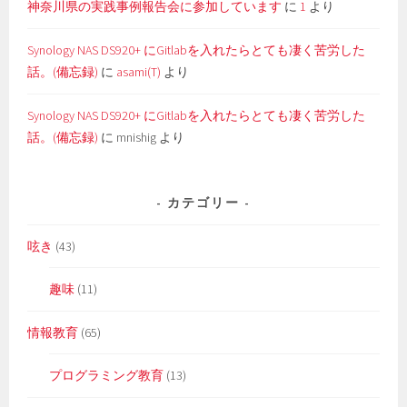
神奈川県の実践事例報告会に参加しています
に
1
より
Synology NAS DS920+ にGitlabを入れたらとても凄く苦労した
話。(備忘録)
に
asami(T)
より
Synology NAS DS920+ にGitlabを入れたらとても凄く苦労した
話。(備忘録)
に
mnishig
より
カテゴリー
呟き
(43)
趣味
(11)
情報教育
(65)
プログラミング教育
(13)