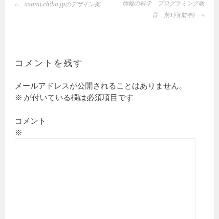
投
情報の科学 プログラミング教
asami.chiba.jpのデザイン案
稿
育 第1回(前半)
ナ
ビ
ゲ
ー
コメントを残す
シ
ョ
メールアドレスが公開されることはありません。
ン
※
が付いている欄は必須項目です
コメント
※