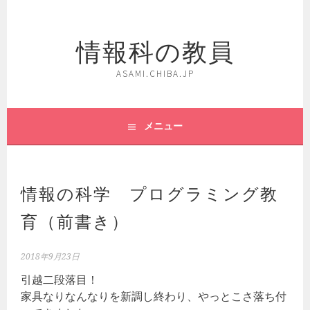
コ
ン
情報科の教員
テ
ン
ツ
ASAMI.CHIBA.JP
へ
ス
キ
メニュー
ッ
プ
情報の科学 プログラミング教
育（前書き）
2018年9月23日
引越二段落目！
家具なりなんなりを新調し終わり、やっとこさ落ち付