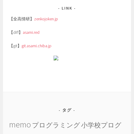
LINK
【全高情研】
zenkojoken.jp
【diff】
asami.red
【git】
git.asami.chiba.jp
タグ
memo
プログラミング
小学校プログ