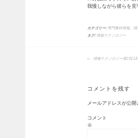
我慢しながら彼らを見
カテゴリー:
専門教科情報
、
情
タグ:
情報テクノロジー
投
情報テクノロジー第2回 L
稿
ナ
ビ
ゲ
コメントを残す
ー
シ
メールアドレスが公開
ョ
ン
コメント
※