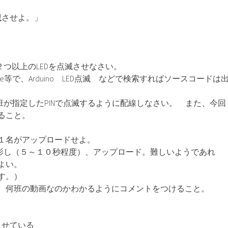
滅させよ。」
で２つ以上のLEDを点滅させなさい。
gle等で、Arduino LED点滅 などで検索すればソースコードは
班が指定したPINで点滅するように配線しなさい。 また、今回
ること。
１名がアップロードせよ。
撮影し（５～１０秒程度）、アップロード。難しいようであれ
よい。
す。）
、何班の動画なのかわかるようにコメントをつけること。
させている