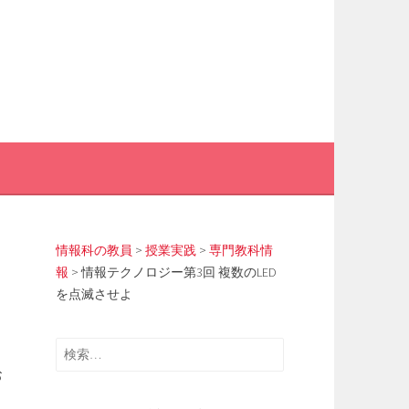
情報科の教員
>
授業実践
>
専門教科情
報
>
情報テクノロジー第3回 複数のLED
を点滅させよ
と
検
索:
お