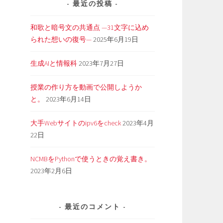
最近の投稿
和歌と暗号文の共通点 —31文字に込め
られた想いの復号—
2025年6月19日
生成AIと情報科
2023年7月27日
出
授業の作り方を動画で公開しようか
と。
2023年6月14日
大手Webサイトのipv6をcheck
2023年4月
22日
NCMBをPythonで使うときの覚え書き。
2023年2月6日
最近のコメント