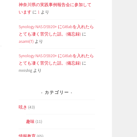
神奈川県の実践事例報告会に参加して
います
に
1
より
Synology NAS DS920+ にGitlabを入れたら
とても凄く苦労した話。(備忘録)
に
asami(T)
より
Synology NAS DS920+ にGitlabを入れたら
とても凄く苦労した話。(備忘録)
に
mnishig
より
カテゴリー
呟き
(43)
趣味
(11)
情報教育
(65)