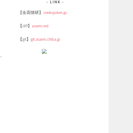
LINK
【全高情研】
zenkojoken.jp
【diff】
asami.red
【git】
git.asami.chiba.jp