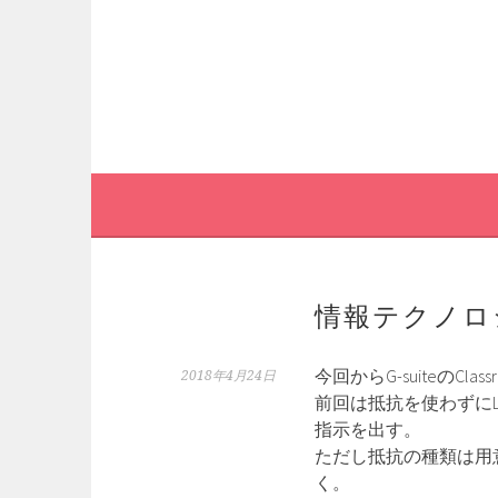
コ
ン
テ
ン
ツ
へ
ス
キ
ッ
プ
情報テクノロジ
今回からG-suiteのC
2018年4月24日
前回は抵抗を使わずに
指示を出す。
ただし抵抗の種類は用
く。