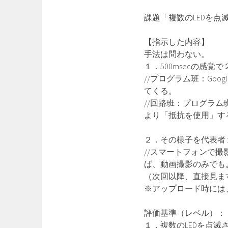
課題「複数のLEDを点
【指示した内容】
手法は問わない。
１．500msecの感覚
//プログラム班：Goo
てくる。
//回路班：プログラム
より「抵抗を使用」す
２．その様子を代表者
//スマートフォンで
ば、動画撮影のみでも
（次回以降、直接見ま
※アップロード時には
評価基準（レベル）：
１．複数のLEDを点滅