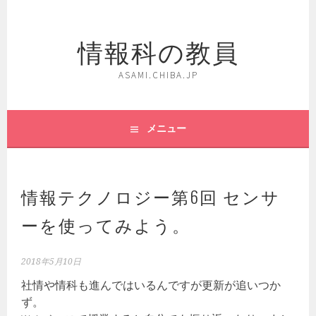
コ
ン
情報科の教員
テ
ン
ツ
ASAMI.CHIBA.JP
へ
ス
キ
メニュー
ッ
プ
情報テクノロジー第6回 センサ
ーを使ってみよう。
2018年5月10日
社情や情科も進んではいるんですが更新が追いつか
ず。