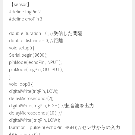
【sensor】
#define trigPin 2
#define ehoPin 3
double Duration = 0; //受信した間隔
double Distance = 0; //距離
void setup() {
Serial.begin( 9600 );
pinMode( echoPin, INPUT );
pinMode( trigPin, OUTPUT );
}
void loop() {
digitalWrite(trigPin, LOW);
delayMicroseconds(2);
digitalWrite( trigPin, HIGH ); //超音波を出力
delayMicroseconds( 10 ); //
digitalWrite( trigPin, LOW );
Duration = pulseIn( echoPin, HIGH ); //センサからの入力
if (Duration > 0) {