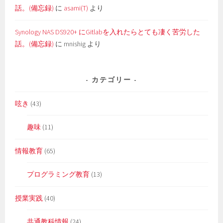
話。(備忘録)
に
asami(T)
より
Synology NAS DS920+ にGitlabを入れたらとても凄く苦労した
話。(備忘録)
に
mnishig
より
カテゴリー
呟き
(43)
趣味
(11)
情報教育
(65)
プログラミング教育
(13)
授業実践
(40)
共通教科情報
(24)