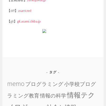
【diff】
asami.red
【git】
git.asami.chiba.jp
タグ
memo
プログラミング
小学校プログ
情報テク
ラミング教育
情報の科学