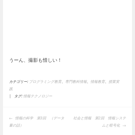
うーん、撮影も惜しい！
カテゴリー:
プログラミング教育
、
専門教科情報
、
情報教育
、
授業実
践
|
タグ:
情報テクノロジー
投
情報の科学 第3回 （データ
社会と情報 第2回 情報システ
稿
量の話）
ムと暗号化
ナ