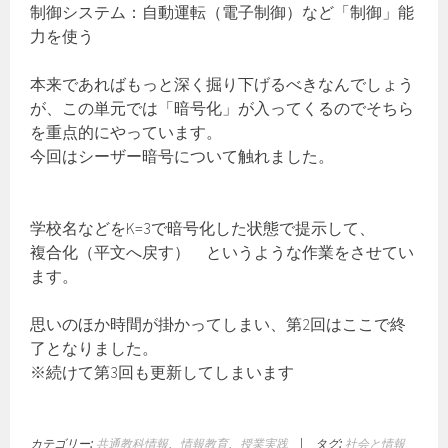
制御システム：自動運転（電子制御）など「制御」能
力を使う
本来であればもっと深く掘り下げるべきなんでしょう
が、この単元では「暗号化」が入ってくるのでそちら
を重点的にやっています。
今回はシーザー暗号について触れました。
学校名などをK=3で暗号化した状態で提示して、
複合化（平文へ戻す） というような作業をさせてい
ます。
思いのほか時間が掛かってしまい、第2回はここで終
了となりました。
※続けて第3回も更新してしまいます
カテゴリー:
共通教科情報
、
情報教育
、
授業実践
|
タグ:
社会と情報