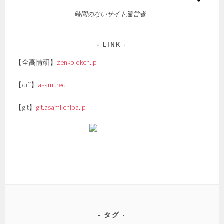
時間のないサイト運営者
LINK
【全高情研】
zenkojoken.jp
【diff】
asami.red
【git】
git.asami.chiba.jp
タグ