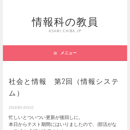
コ
ン
情報科の教員
テ
ン
ツ
ASAMI.CHIBA.JP
へ
ス
キ
メニュー
ッ
プ
社会と情報 第2回（情報システ
ム）
2018年5月16日
忙しいとついつい更新が後回しに。
本日からテスト期間にはいりましたので、(部活がな