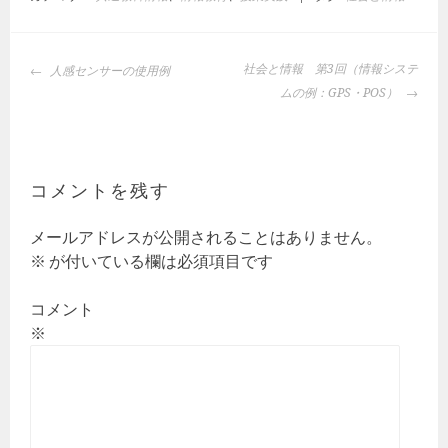
投
社会と情報 第3回（情報システ
人感センサーの使用例
稿
ムの例：GPS・POS）
ナ
ビ
ゲ
ー
コメントを残す
シ
ョ
メールアドレスが公開されることはありません。
ン
※
が付いている欄は必須項目です
コメント
※