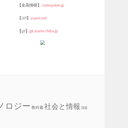
【全高情研】
zenkojoken.jp
【diff】
asami.red
【git】
git.asami.chiba.jp
ノロジー
社会と情報
教科書
課題