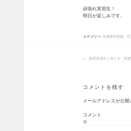
頑張れ実習生！
明日が楽しみです。
カテゴリー:
共通教科情報
、
呟
投
教育実習生と考える「授業
稿
ナ
ビ
ゲ
コメントを残す
ー
シ
メールアドレスが公開
ョ
ン
コメント
※