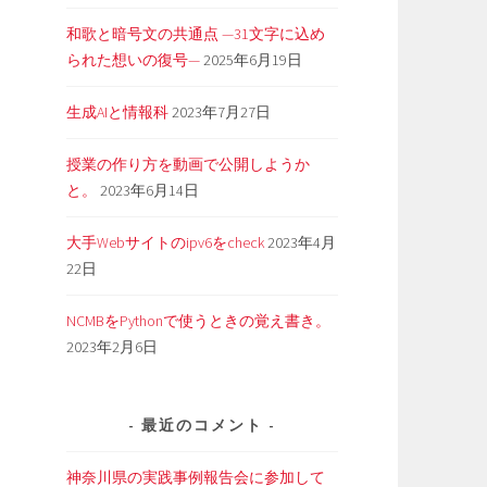
和歌と暗号文の共通点 —31文字に込め
られた想いの復号—
2025年6月19日
生成AIと情報科
2023年7月27日
授業の作り方を動画で公開しようか
と。
2023年6月14日
大手Webサイトのipv6をcheck
2023年4月
22日
NCMBをPythonで使うときの覚え書き。
2023年2月6日
最近のコメント
神奈川県の実践事例報告会に参加して