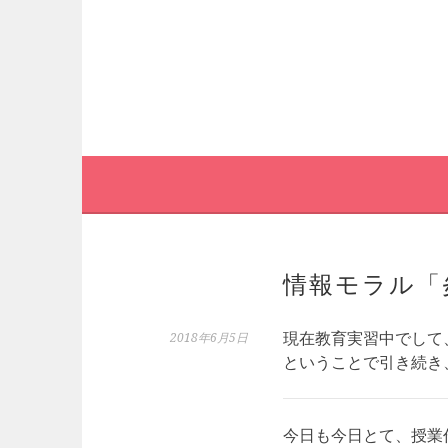
コ
ン
テ
ン
ツ
へ
ス
キ
ッ
プ
情報モラル「
現在教育実習中でして
2018年6月5日
ということで引き続き
今日も今日とて、授業