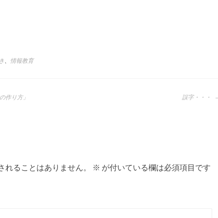
き
、
情報教育
の作り方」
誤字・・・
されることはありません。
※
が付いている欄は必須項目です