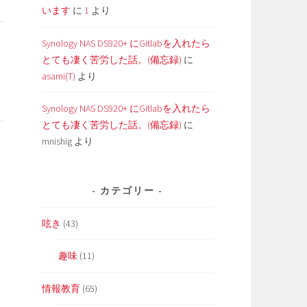
います
に
1
より
Synology NAS DS920+ にGitlabを入れたら
とても凄く苦労した話。(備忘録)
に
asami(T)
より
Synology NAS DS920+ にGitlabを入れたら
とても凄く苦労した話。(備忘録)
に
mnishig
より
カテゴリー
呟き
(43)
趣味
(11)
情報教育
(65)