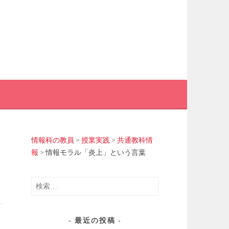
情報科の教員
>
授業実践
>
共通教科情
報
>
情報モラル「炎上」という言葉
検
索:
最近の投稿