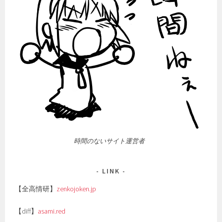
時間のないサイト運営者
LINK
【全高情研】
zenkojoken.jp
【diff】
asami.red