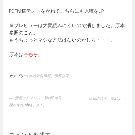
PDF投稿テストをかねてこちらにも原稿をUP.
※プレビューは大変読みにくいので消しました。原本
参照のこと。
もうちょっとマシな方法はないのかしら・・・。
原本は
こちら
。
カテゴリー:
共通教科情報
、
情報教育
投
情報テクノロジー第4回 信号
情報の科学 第2回
稿
機を作れ(pingテスト)
ナ
ビ
ゲ
ー
コメントを残す