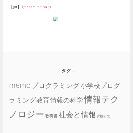
【git】
git.asami.chiba.jp
タグ
memo
プログラミング
小学校プログ
情報テク
ラミング教育
情報の科学
ノロジー
社会と情報
教科書
課題研究