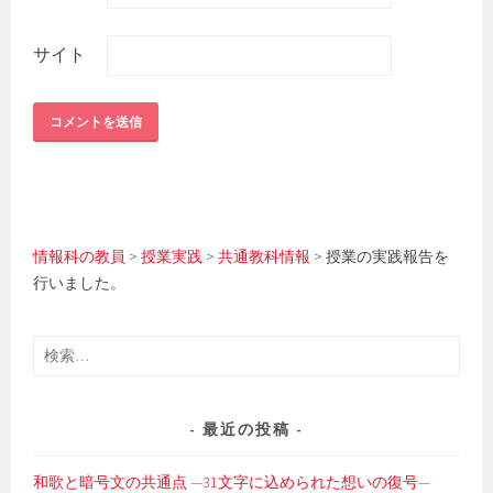
サイト
情報科の教員
>
授業実践
>
共通教科情報
>
授業の実践報告を
行いました。
検
索:
最近の投稿
和歌と暗号文の共通点 —31文字に込められた想いの復号—