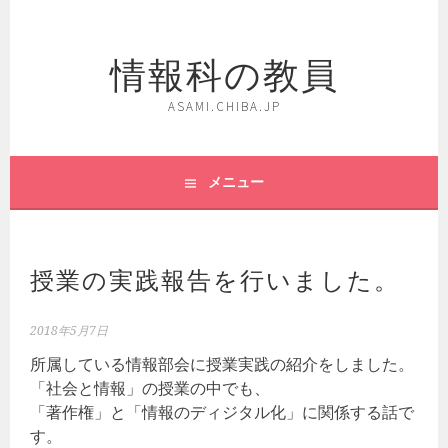
コ
ン
情報科の教員
テ
ン
ツ
ASAMI.CHIBA.JP
へ
ス
キ
メニュー
ッ
プ
授業の実践報告を行いました。
2018年5月7日
所属している情報部会に授業実践の紹介をしました。
「社会と情報」の授業の中でも、
「著作権」と「情報のディジタル化」に関係する話で
す。