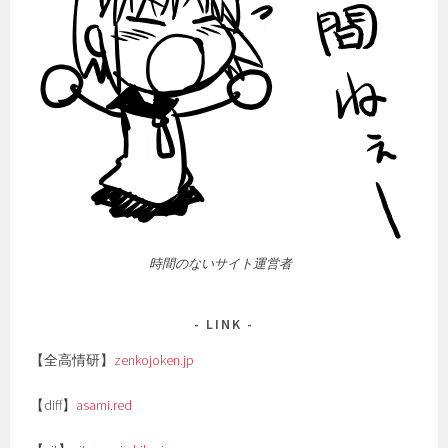
時間のないサイト運営者
LINK
【全高情研】
zenkojoken.jp
【diff】
asami.red