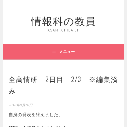
コ
ン
情報科の教員
テ
ン
ツ
ASAMI.CHIBA.JP
へ
ス
キ
メニュー
ッ
プ
全高情研 2日目 2/3 ※編集済
み
2018年8月10日
自身の発表を終えました。