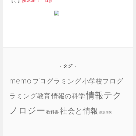
【git】
git.asami.chiba.jp
タグ
memo
プログラミング
小学校プログ
情報テク
ラミング教育
情報の科学
ノロジー
社会と情報
教科書
課題研究