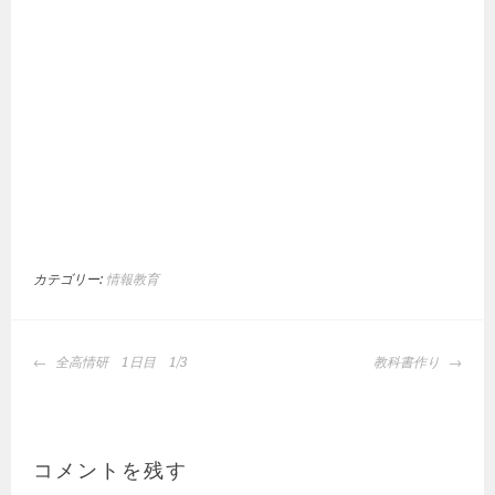
カテゴリー:
情報教育
投
全高情研 1日目 1/3
教科書作り
稿
ナ
ビ
ゲ
コメントを残す
ー