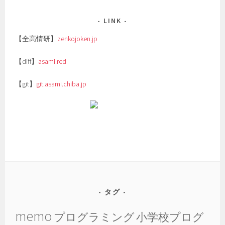
LINK
【全高情研】
zenkojoken.jp
【diff】
asami.red
【git】
git.asami.chiba.jp
タグ
memo
プログラミング
小学校プログ