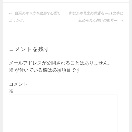
投
授業の作り方を動画で公開し
和歌と暗号文の共通点 —31文字に
稿
ようかと。
込められた想いの復号—
ナ
ビ
ゲ
ー
コメントを残す
シ
ョ
メールアドレスが公開されることはありません。
ン
※
が付いている欄は必須項目です
コメント
※