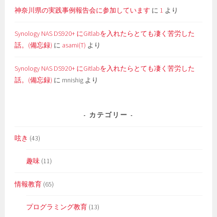
神奈川県の実践事例報告会に参加しています
に
1
より
Synology NAS DS920+ にGitlabを入れたらとても凄く苦労した
話。(備忘録)
に
asami(T)
より
Synology NAS DS920+ にGitlabを入れたらとても凄く苦労した
話。(備忘録)
に
mnishig
より
カテゴリー
呟き
(43)
趣味
(11)
情報教育
(65)
プログラミング教育
(13)