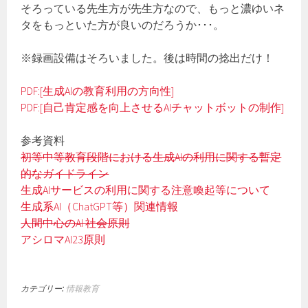
そろっている先生方が先生方なので、もっと濃ゆいネ
タをもっといた方が良いのだろうか･･･。
※録画設備はそろいました。後は時間の捻出だけ！
PDF:[生成AIの教育利用の方向性]
PDF:[自己肯定感を向上させるAIチャットボットの制作]
参考資料
初等中等教育段階における生成AIの利用に関する暫定
的なガイドライン
生成AIサービスの利用に関する注意喚起等について
生成系AI（ChatGPT等）関連情報
人間中心のAI 社会原則
アシロマAI23原則
カテゴリー:
情報教育