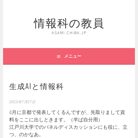
コ
ン
情報科の教員
テ
ン
ツ
ASAMI.CHIBA.JP
へ
ス
キ
メニュー
ッ
プ
生成AIと情報科
2023年7月27日
8月に京都で発表してくるんですが、先取りまして資
料をここに出しときます。（半ば自分用）
江戸川大学でのパネルディスカッションにも役に、立
つ、のかなあ。