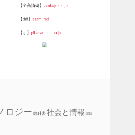
【全高情研】
zenkojoken.jp
【diff】
asami.red
【git】
git.asami.chiba.jp
ノロジー
社会と情報
教科書
課題