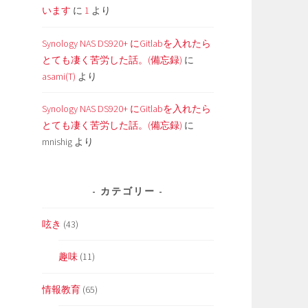
います
に
1
より
Synology NAS DS920+ にGitlabを入れたら
とても凄く苦労した話。(備忘録)
に
asami(T)
より
Synology NAS DS920+ にGitlabを入れたら
とても凄く苦労した話。(備忘録)
に
mnishig
より
カテゴリー
呟き
(43)
趣味
(11)
情報教育
(65)