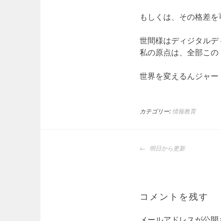
もしくは、その格差を
世間様はディジタルデ
私の原点は、全部この
世界を変えるんジャー
カテゴリー:
情報教育
投
明日から更新
稿
ナ
ビ
ゲ
コメントを残す
ー
シ
メールアドレスが公開