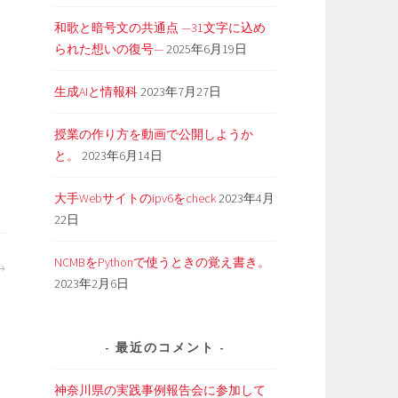
和歌と暗号文の共通点 —31文字に込め
られた想いの復号—
2025年6月19日
生成AIと情報科
2023年7月27日
授業の作り方を動画で公開しようか
と。
2023年6月14日
大手Webサイトのipv6をcheck
2023年4月
22日
NCMBをPythonで使うときの覚え書き。
2023年2月6日
最近のコメント
神奈川県の実践事例報告会に参加して