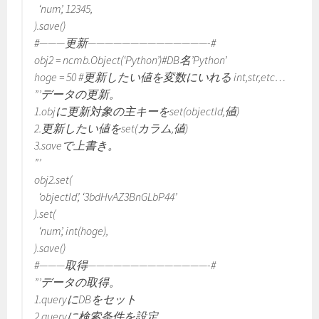
‘num’, 12345,
).save()
#———更新——————————————-#
obj2 = ncmb.Object(‘Python’)#DB名’Python’
hoge = 50 #更新したい値を変数にいれる int,str,etc…
”’データの更新。
1.objに更新対象の主キーをset(objectId,値)
2.更新したい値をset(カラム,値)
3.saveで上書き。
”’
obj2.set(
‘objectId’, ‘3bdHvAZ3BnGLbP44’
).set(
‘num’, int(hoge),
).save()
#———取得——————————————-#
”’データの取得。
1.queryにDBをセット
2.queryに検索条件を設定