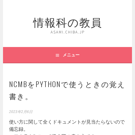
コ
ン
情報科の教員
テ
ン
ツ
ASAMI.CHIBA.JP
へ
ス
キ
メニュー
ッ
プ
NCMBをPYTHONで使うときの覚え
書き。
2023年2月6日
使い方に関して全くドキュメントが見当たらないので
備忘録。