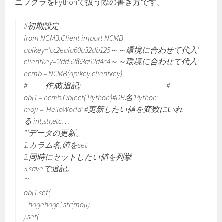
ニフクラをPythonで扱う際の書き方です。
#初期設定
from NCMB.Client import NCMB
apikey=’cc2eafa60a32db125～～環境に合わせて代入’
clientkey=’2dd52f63a92d4c4～～環境に合わせて代入’
ncmb = NCMB(apikey,clientkey)
#———作成(追記)——————————————-#
obj1 = ncmb.Object(‘Python’)#DB名’Python’
moji = ‘HelloWorld’ #更新したい値を変数にいれ
る int,str,etc…
”’データの更新。
1.カラム名,値をset
2.同時にセットしたい値を列挙
3.saveで追記。
”’
obj1.set(
‘hogehoge’, str(moji)
).set(