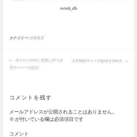
ncmb_db
カテゴリー:
情報教育
投
光クロス10Gに変更に伴う自
大手Webサイトのipv6をcheck
稿
宅サーバーの設定。
ナ
ビ
ゲ
ー
コメントを残す
シ
ョ
メールアドレスが公開されることはありません。
ン
※
が付いている欄は必須項目です
コメント