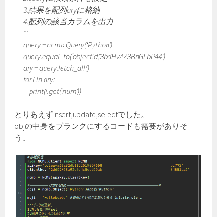
3.結果を配列aryに格納
4.配列の該当カラムを出力
”’
query = ncmb.Query(‘Python’)
query.equal_to(‘objectId’,’3bdHvAZ3BnGLbP44′)
ary = query.fetch_all()
for i in ary:
print(i.get(‘num’))
とりあえずinsert,update,selectでした。
objの中身をブランクにするコードも需要がありそ
う。