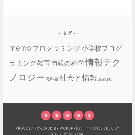
タグ
memo
プログラミング
小学校プログ
情報テク
ラミング教育
情報の科学
ノロジー
社会と情報
教科書
課題研究
WHAT’S
ホ
授
情
呟
THIS
ー
業
報
き
PROUDLY POWERED BY WORDPRESS
|
THEME: SELA BY
ム
実
教
WORDPRESS.COM
.