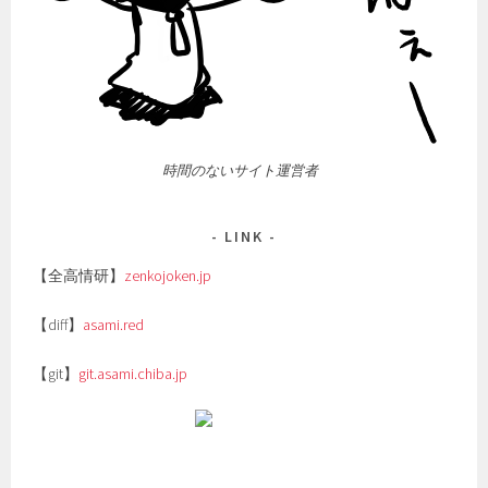
時間のないサイト運営者
LINK
【全高情研】
zenkojoken.jp
【diff】
asami.red
【git】
git.asami.chiba.jp