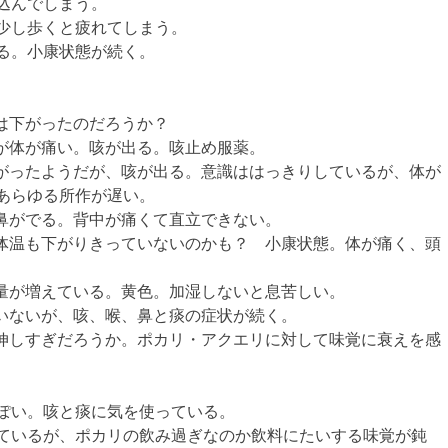
込んでしまう。
少し歩くと疲れてしまう。
る。小康状態が続く。
い。熱は下がったのだろうか？
は無いが体が痛い。咳が出る。咳止め服薬。
体温は下がったようだが、咳が出る。意識ははっきりしているが、体が
あらゆる所作が遅い。
と痰、鼻がでる。背中が痛くて直立できない。
完全には体温も下がりきっていないのかも？ 小康状態。体が痛く、頭
痰の分泌量が増えている。黄色。加湿しないと息苦しい。
は出ていないが、咳、喉、鼻と痰の症状が続く。
水分補給伸しすぎだろうか。ポカリ・アクエリに対して味覚に衰えを感
ぽい。咳と痰に気を使っている。
ているが、ポカリの飲み過ぎなのか飲料にたいする味覚が鈍