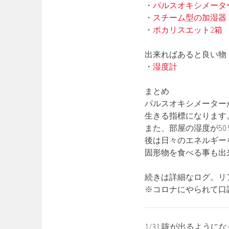
・
パルスオキシメータ
・
スチーム型の加湿器
・
ポカリスエット2箱
出来ればあると良い物
・
湿度計
まとめ
パルスオキシメーター
生きる指標になります
また、部屋の湿度が5
後は日々のエネルギー
固形物を食べる事も出
続きは詳細なログ。リ
※コロナにやられて口
1/31 咳が出るように