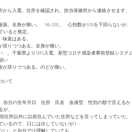
船橋保健所から入電。住所を確認され、担当保健所から連絡させます、
止めを服薬。全身が痛い。 96-100。 心拍数が100を下回らないが、
ていると推定。
観察 味覚はある。
に感覚が戻りつつある。全身が痛い。
身が痛い…。千葉県よりSMS入電。新型コロナ感染者事前登録システ
願い
体の感覚が戻りつつある。のどが痛い。
ついて
 自分の生年月日 住所 氏名 血液型 性別の順で言えるか
るが、
所を現住所以外に以前住んでいた住所などを言ってしまっていた。
ているので、口には出していないが）
ない」と自分では理解していても、