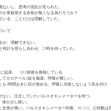
朧ないし、思考の混乱が見られた。
のか客観視する余裕が無くなる為だろうか？
ている…ことだけは理解していた。
ついて
るが、理解できない。
と時計を照らし合わせ、23時を待っていた。
間おきに起床。 39.0前後を推移している
熱剤としてカロナール2錠を服薬。呼吸が難しい。
何もせずとも1時間おきに目が覚める。呼吸に失敗しないよう気を付け
頭痛は抜けない。注文していたパルスオキシメーターを待つ。
あり 体が少し軽い。
をすると全身が痛い。パルスオキシメーター到着、96-113。心拍数は