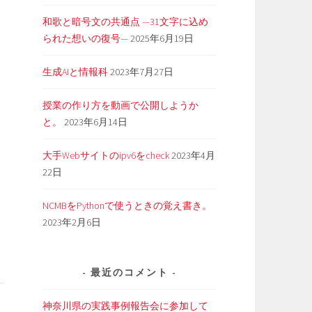
和歌と暗号文の共通点 —31文字に込め
られた想いの復号—
2025年6月19日
生成AIと情報科
2023年7月27日
授業の作り方を動画で公開しようか
と。
2023年6月14日
大手Webサイトのipv6をcheck
2023年4月
22日
NCMBをPythonで使うときの覚え書き。
2023年2月6日
最近のコメント
神奈川県の実践事例報告会に参加して