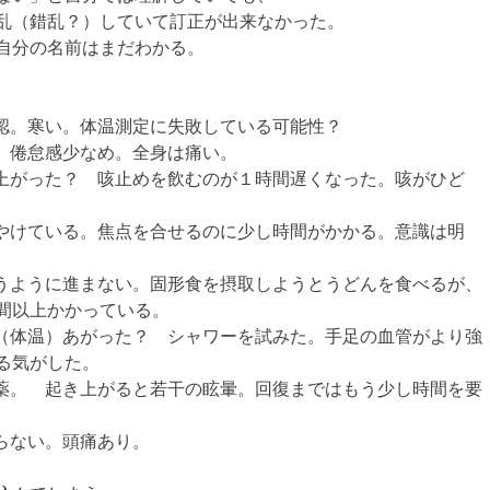
乱（錯乱？）していて訂正が出来なかった。
自分の名前はまだわかる。
汗を確認。寒い。体温測定に失敗している可能性？
痛あり。倦怠感少なめ。全身は痛い。
どうして上がった？ 咳止めを飲むのが１時間遅くなった。咳がひど
視界がぼやけている。焦点を合せるのに少し時間がかかる。意識は明
食事が思うように進まない。固形食を摂取しようとうどんを食べるが、
間以上かかっている。
どうして（体温）あがった？ シャワーを試みた。手足の血管がより強
る気がした。
咳止め服薬。 起き上がると若干の眩暈。回復まではもう少し時間を要
下がらない。頭痛あり。