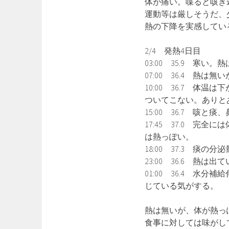
体が痛い。喋ると咳き
運動等は厳しそうだ、
熱の下降を実感してい
2/4 発熱4日目
03:00 35.9 寒
07:00 36.4 熱
10:00 36.7 
ついてこない。ありと
15:00 36.7 咳
17:45 37.0 
は熱っぽい。
18:00 37.3 
23:00 36.6 熱
01:00 36.4 
じている気がする。
熱は無いが、体が熱っ
食事に対しては味がし