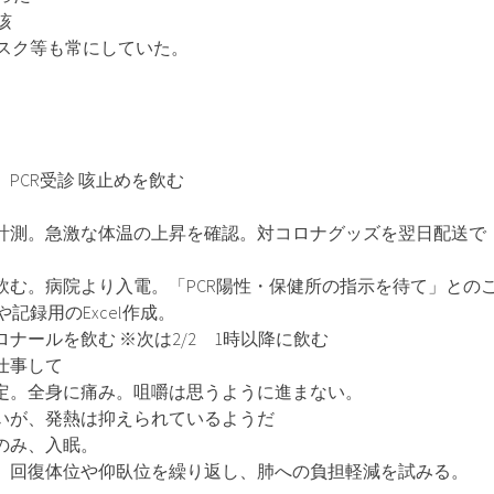
咳
スク等も常にしていた。
.9。PCR受診 咳止めを飲む
寝起きで計測。急激な体温の上昇を確認。対コロナグッズを翌日配送で
止めを飲む。病院より入電。「PCR陽性・保健所の指示を待て」との
記録用のExcel作成。
。カロナールを飲む ※次は2/2 1時以降に飲む
 仕事して
後に測定。全身に痛み。咀嚼は思うように進まない。
痛が酷いが、発熱は抑えられているようだ
めをのみ、入眠。
息苦しい。回復体位や仰臥位を繰り返し、肺への負担軽減を試みる。