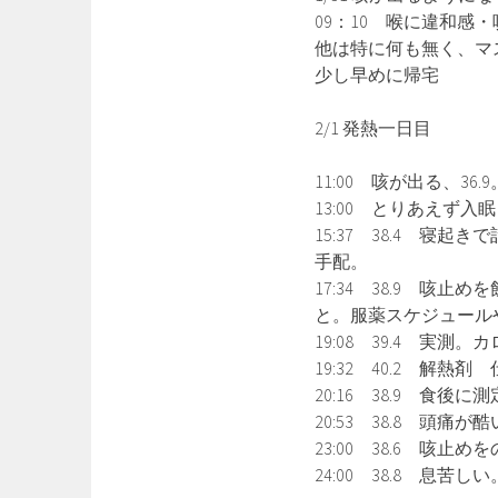
09：10 喉に違和感・
他は特に何も無く、マ
少し早めに帰宅
2/1 発熱一日目
11:00 咳が出る、36
13:00 とりあえず入眠
15:37 38.4 
手配。
17:34 38.9 咳
と。服薬スケジュールや
19:08 39.4 実測
19:32 40.2 解熱剤
20:16 38.9 食
20:53 38.8 頭
23:00 38.6 咳止
24:00 38.8 