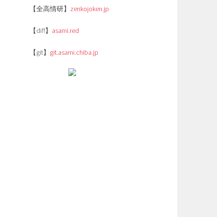
【全高情研】
zenkojoken.jp
【diff】
asami.red
【git】
git.asami.chiba.jp