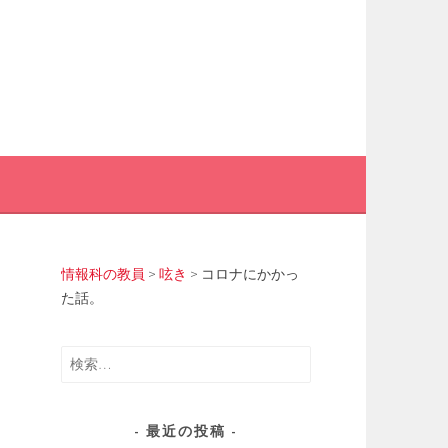
情報科の教員
>
呟き
>
コロナにかかっ
た話。
検
索:
最近の投稿