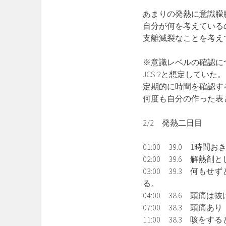
あまりの発熱に意識朦
自分が何を考えている
支離滅裂なことを考え
※意識レベルの確認に
JCS 2と想定していた。
定期的に時間を確認す
何度も自分の作った表
2/2 発熱二日目
01:00 39.0 1時
02:00 39.6 解
03:00 39.3 
る。
04:00 38.6 
07:00 38.3 頭痛
11:00 38.3 咳