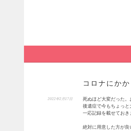
コ
ン
テ
ン
ツ
へ
ス
キ
ッ
プ
コロナにかか
死ぬほど大変だった。
2022年2月17日
後遺症で今もちょっと
一応記録を載せておき
絶対に用意した方が良