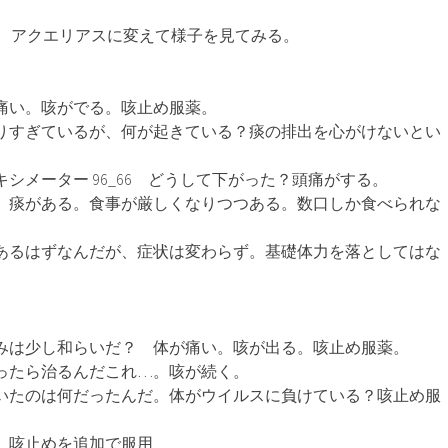
 アクエリアスに変えて様子を見てみる。
と喉が痛い。咳がでる。咳止め服薬。
熱が下がりすぎているが、何が起きている？痰の排出を心がけないとい
ルスオキシメーター 96_66 どうして下がった？頭痛がする。
咳が続く。痰がある。食事が厳しくなりつつある。数口しか食べられな
平熱ではあるはずなんだが、症状は変わらず。基礎体力を落としてはな
のどの痛みは少し和らいだ？ 体が痛い。咳が出る。咳止め服薬。
つになったら治るんだこれ…。咳が続く。
下がっていたのは何だったんだ。体がウイルスに負けている？咳止め服
が酷い。咳止めを追加で服用