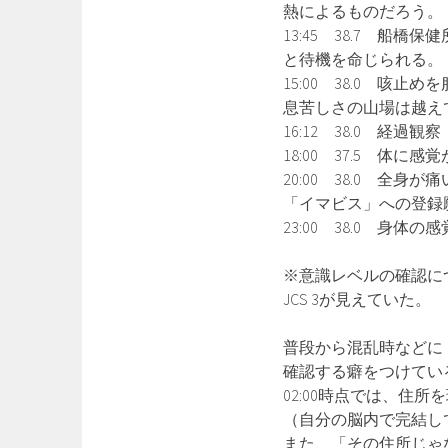
熱によるものだろう。
13:45 38.7 
と待機を命じられる。
15:00 38.0 咳
息苦しさの山場は越え
16:12 38.0 経過
18:00 37.5 体
20:00 38.0 全
「イマビス」への登録
23:00 38.0 身
※意識レベルの確認に
JCS 3が見えていた。
普段から混乱時などに
確認する癖をつけてい
02:00時点では、住
（自分の脳内で完結し
また、「その住所じゃ