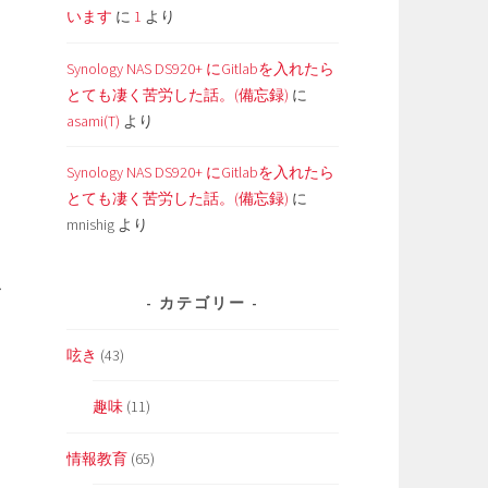
います
に
1
より
Synology NAS DS920+ にGitlabを入れたら
とても凄く苦労した話。(備忘録)
に
asami(T)
より
Synology NAS DS920+ にGitlabを入れたら
とても凄く苦労した話。(備忘録)
に
mnishig
より
こ
カテゴリー
呟き
(43)
趣味
(11)
情報教育
(65)