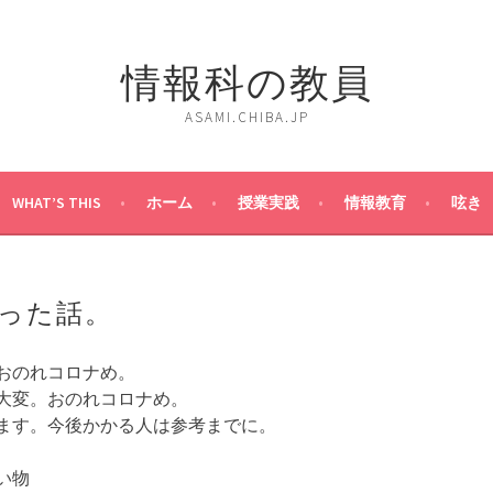
情報科の教員
ASAMI.CHIBA.JP
WHAT’S THIS
ホーム
授業実践
情報教育
呟き
った話。
おのれコロナめ。
大変。おのれコロナめ。
ます。今後かかる人は参考までに。
い物