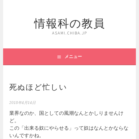
コ
ン
情報科の教員
テ
ン
ツ
ASAMI.CHIBA.JP
へ
ス
キ
メニュー
ッ
プ
死ぬほど忙しい
2018年4月14日
業界なのか、国としての風潮なんとかしりませんけ
ど。
この「出来る奴にやらせる」って奴はなんとかならな
いんですかね。