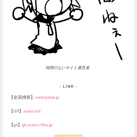
時間のないサイト運営者
LINK
【全高情研】
zenkojoken.jp
【diff】
asami.red
【git】
git.asami.chiba.jp