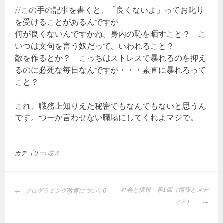
//この手の記事を書くと、「良くないよ」ってお叱り
を受けることがあるんですが
何が良くないんですかね。身内の恥を晒すこと？ こ
いつは文句を言う奴だって、いわれること？
敵を作るとか？ こっちはストレスで暴れるのを抑え
るのに必死な毎日なんですが・・・素直に暴れろって
こと？
これ、職務上知りえた秘密でもなんでもないと思うん
です。つーか言わせない職場にしてくれよマジで。
カテゴリー:
呟き
投
社会と情報 第1回（情報とメデ
プログラミング教育について6
稿
ィア）
ナ