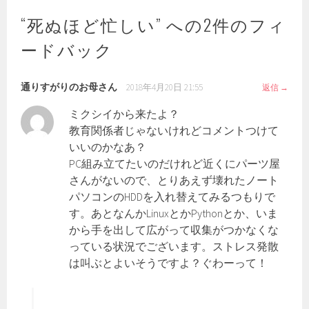
ビ
ゲ
“
死ぬほど忙しい
” への2件のフィ
ー
ードバック
シ
ョ
ン
通りすがりのお母さん
2018年4月20日 21:55
返信
ミクシイから来たよ？
教育関係者じゃないけれどコメントつけて
いいのかなあ？
PC組み立てたいのだけれど近くにパーツ屋
さんがないので、とりあえず壊れたノート
パソコンのHDDを入れ替えてみるつもりで
す。あとなんかLinuxとかPythonとか、いま
から手を出して広がって収集がつかなくな
っている状況でございます。ストレス発散
は叫ぶとよいそうですよ？ぐわーって！