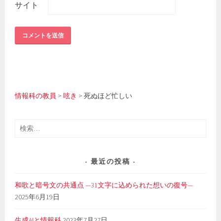
サイト
情報科の教員
>
呟き
>
死ぬほど忙しい
検
索:
最近の投稿
和歌と暗号文の共通点 —31文字に込められた想いの復号—
2025年6月19日
生成AIと情報科
2023年7月27日