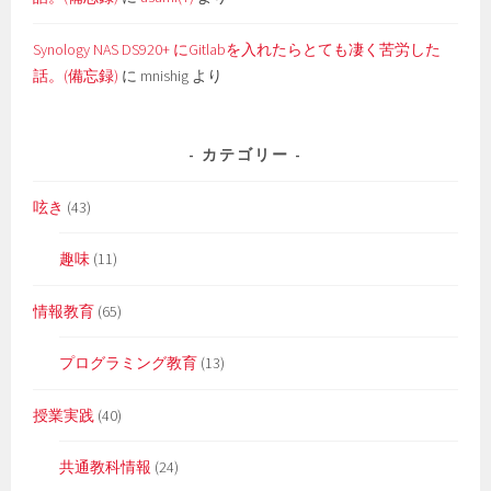
Synology NAS DS920+ にGitlabを入れたらとても凄く苦労した
話。(備忘録)
に
mnishig
より
カテゴリー
呟き
(43)
趣味
(11)
情報教育
(65)
プログラミング教育
(13)
授業実践
(40)
共通教科情報
(24)