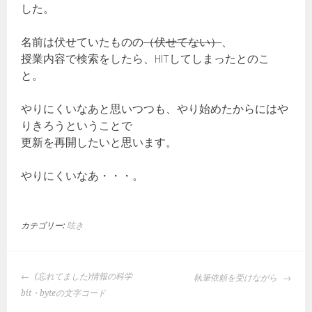
した。
名前は伏せていたものの
（伏せてない）
、
授業内容で検索をしたら、HITしてしまったとのこ
と。
やりにくいなあと思いつつも、やり始めたからにはや
りきろうということで
更新を再開したいと思います。
やりにくいなあ・・・。
カテゴリー:
呟き
投
(忘れてました)情報の科学
執筆依頼を受けながら
稿
bit・byteの文字コード
ナ