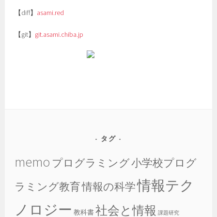
【diff】
asami.red
【git】
git.asami.chiba.jp
タグ
memo
プログラミング
小学校プログ
情報テク
ラミング教育
情報の科学
ノロジー
社会と情報
教科書
課題研究