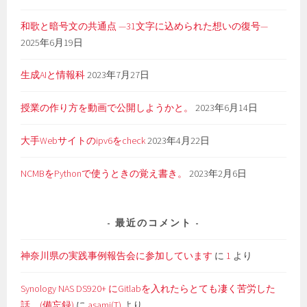
和歌と暗号文の共通点 —31文字に込められた想いの復号—
2025年6月19日
生成AIと情報科
2023年7月27日
授業の作り方を動画で公開しようかと。
2023年6月14日
大手Webサイトのipv6をcheck
2023年4月22日
NCMBをPythonで使うときの覚え書き。
2023年2月6日
最近のコメント
神奈川県の実践事例報告会に参加しています
に
1
より
Synology NAS DS920+ にGitlabを入れたらとても凄く苦労した
話。(備忘録)
に
asami(T)
より