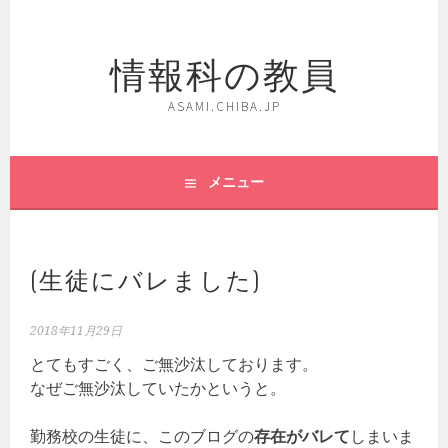
コ
ン
情報科の教員
テ
ン
ツ
ASAMI.CHIBA.JP
へ
ス
キ
メニュー
ッ
プ
(生徒にバレました)
2018年11月29日
とてもすごく、ご無沙汰しております。
なぜご無沙汰していたかというと。
勤務校の生徒に、このブログの
存在がバレて
しまいま