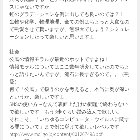
スじゃないですか。
虹のグラデーションを例に出しても良いのでは？！
生物や化学、物理地理、全ての例はちょっと大変なの
で割愛させて貰いますが、無限大でしょう？シミュレ
ーションしたって楽しいと思いますよ。
社会
公民の情報モラルが最近のホットですよね！
情報モラルについてはここ数年研究していたのでちょ
っと語りたいんですが、流石に長すぎるので。。（割
愛）
何で「公民」で扱うのかを考えると、本当に奥が深い
というか、楽しいですよ。
SNSの使い方～なんて表面上だけの問題で終わらない
で欲しいです。もう3歩ぐらい踏み込んで欲しい。
それこそ、「いわゆるコンピュータ・ウイルスに関す
る罪について」まで例に挙げて欲しいレベルです。
http://www.moj.go.jp/content/001267498.pdf