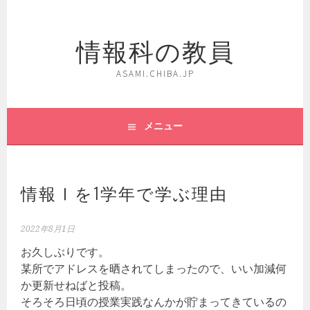
コ
ン
情報科の教員
テ
ン
ツ
ASAMI.CHIBA.JP
へ
ス
キ
メニュー
ッ
プ
情報Ⅰを1学年で学ぶ理由
2022年8月1日
お久しぶりです。
某所でアドレスを晒されてしまったので、いい加減何
か更新せねばと投稿。
そろそろ日頃の授業実践なんかが貯まってきているの