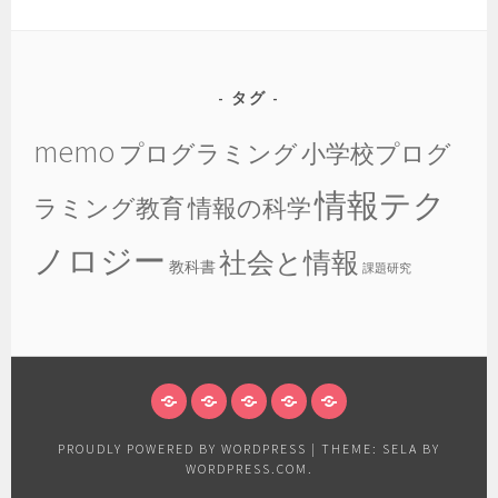
タグ
memo
プログラミング
小学校プログ
情報テク
ラミング教育
情報の科学
ノロジー
社会と情報
教科書
課題研究
WHAT’S
ホ
授
情
呟
THIS
ー
業
報
き
PROUDLY POWERED BY WORDPRESS
|
THEME: SELA BY
ム
実
教
WORDPRESS.COM
.
践
育