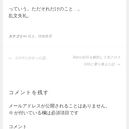
っていう。ただそれだけのこと…。
乱文失礼。
カテゴリー:
呟き
、
情報教育
投
Nuro光2Gを解約して光クロス
コロナにかかった話。
稿
10Gに乗り換えた話
ナ
ビ
ゲ
ー
コメントを残す
シ
ョ
メールアドレスが公開されることはありません。
ン
※
が付いている欄は必須項目です
コメント