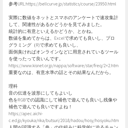
参考URL:https://bellcurve.jp/statistics/course/23950.html
実際に数値をネットとスマホのアンケートで速攻集計
して、関連性があるかどうかを見てみました。
統計的に有意といえるかどうか、とかね。
数値を集めてからは、Excelで求めても良いし、プロ
グラミング（R)で求めても良いし、
面倒臭ければオンラインなどに用意されているツール
を使ったって良いんです。
https://www.kisnet.or.jp/nappa/software/star/freq/2×2.htm
重要なのは、有意水準の話とその結果なんだから。
理科
音の伝達を波形にしてもよいし
色をRGBでの認識にして補色で遊んでも良いし残像や
補色で遊んでも良いですよね！
https://apec.aichi-
c.ed.jp/kyouka/rika/butsuri/2018/hadou/hosy/hosyoku.htm
人間が認識する「色」の仕組みに科学的に迫るチャン