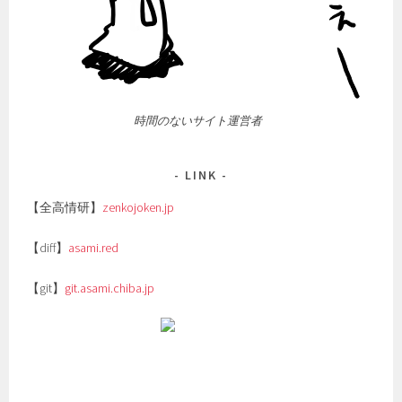
時間のないサイト運営者
LINK
【全高情研】
zenkojoken.jp
【diff】
asami.red
【git】
git.asami.chiba.jp