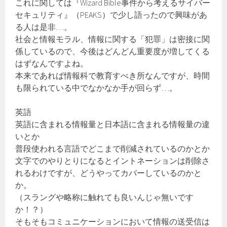
これに関しては『Wizard Bible事件から考えるサイバー
セキュリティ』（PEAKS）で少し語ったので興味があ
る人は是非…。
社会と情報モラル、情報に関する「犯罪」は密接に関
係しているので、今後はどんどん重要度が増してくる
はずなんですよね。
本来であれば情報科で教育すべき所なんですが、時間
も限られている中でなかなか手が回らず…。
英語
英語に含まれる情報量と日本語に含まれる情報量の違
いとか
普段使われる言語でどこまで削減されているのかとか
文字でのやりとりになるとイントネーションは削除さ
れるわけですが、どうやってカバーしているのかと
か。
（スラングや略称に触れても良いんじゃ無いです
か！？）
そもそもコミュニケーションにおいて情報の送受信は