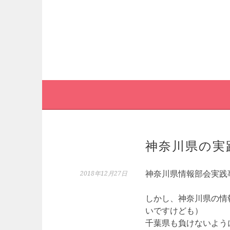
コ
ン
テ
ン
ツ
へ
ス
キ
ッ
プ
神奈川県の実
神奈川県情報部会実践
2018年12月27日
しかし、神奈川県の情
いですけども）
千葉県も負けないよう