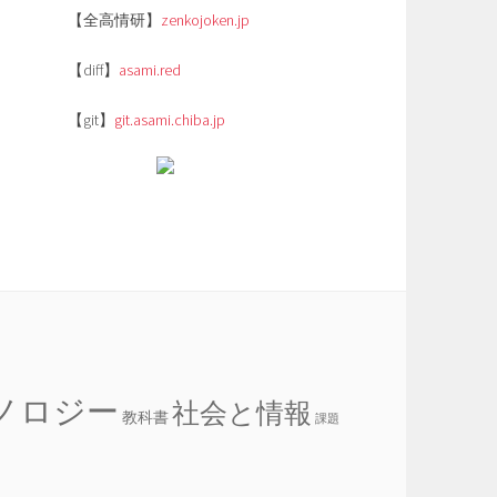
【全高情研】
zenkojoken.jp
【diff】
asami.red
【git】
git.asami.chiba.jp
ノロジー
社会と情報
教科書
課題