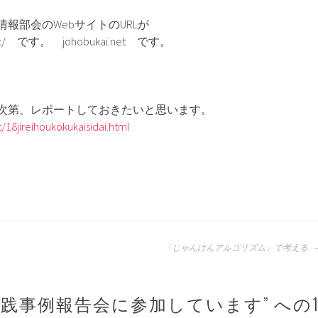
報部会のWebサイトのURLが
i.net/ です。 johobukai.net です。
次第、レポートしておきたいと思います。
/18jireihoukokukaisidai.html
「じゃんけんアルゴリズム」で考える
実践事例報告会に参加しています
” への