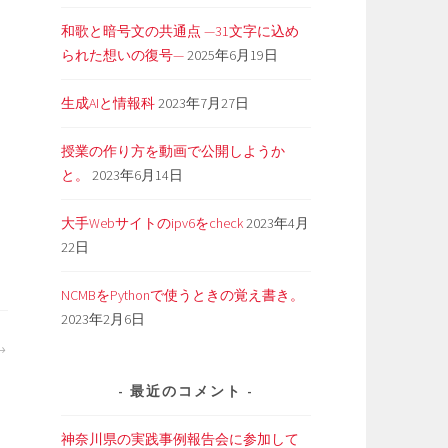
和歌と暗号文の共通点 —31文字に込め
られた想いの復号—
2025年6月19日
生成AIと情報科
2023年7月27日
授業の作り方を動画で公開しようか
と。
2023年6月14日
大手Webサイトのipv6をcheck
2023年4月
22日
NCMBをPythonで使うときの覚え書き。
2023年2月6日
最近のコメント
1
神奈川県の実践事例報告会に参加して