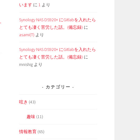
います
に
1
より
Synology NAS DS920+ にGitlabを入れたら
とても凄く苦労した話。(備忘録)
に
asami(T)
より
Synology NAS DS920+ にGitlabを入れたら
とても凄く苦労した話。(備忘録)
に
mnishig
より
カテゴリー
呟き
(43)
趣味
(11)
情報教育
(65)