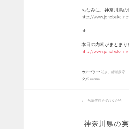
ちなみに、神奈川県の情
http://www.johobuka
oh…
本日の内容がまとまり
http://www.johobukai.net
カテゴリー:
呟き
、
情報教育
タグ:
memo
投
執筆依頼を受けながら
稿
ナ
ビ
“
神奈川県の
ゲ