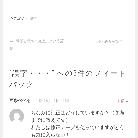
カテゴリー:
呟き
投
情報モラル「炎上」という言
続・教育実習生
稿
葉
ナ
ビ
ゲ
“
誤字・・・
” への3件のフィード
ー
バック
シ
ョ
ン
西条べべる
2018年6月16日 20:00
返信
ちなみに訂正はどうしていますか？（参考
までに教えてｗ）
わたしは修正テープを使っていますがどう
も気に入らない！