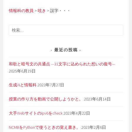
情報科の教員
>
呟き
>
誤字・・・
検
索:
最近の投稿
和歌と暗号文の共通点 —31文字に込められた想いの復号—
2025年6月19日
生成AIと情報科
2023年7月27日
授業の作り方を動画で公開しようかと。
2023年6月14日
大手Webサイトのipv6をcheck
2023年4月22日
NCMBをPythonで使うときの覚え書き。
2023年2月6日