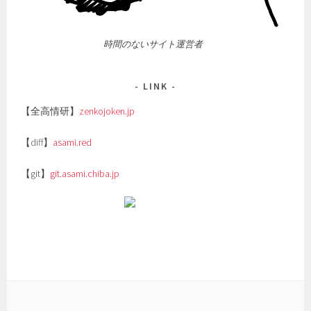
時間のないサイト運営者
LINK
【全高情研】
zenkojoken.jp
【diff】
asami.red
【git】
git.asami.chiba.jp