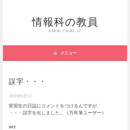
コ
ン
情報科の教員
テ
ン
ツ
ASAMI.CHIBA.JP
へ
ス
キ
メニュー
ッ
プ
誤字・・・
2018年6月7日
実習生の日誌にコメントをつけるんですが、
・・・誤字を出しました。（万年筆ユーザー）
orz