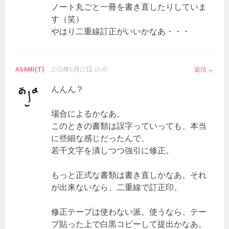
ノート丸ごと一冊を書き直したりしていま
す（笑）
やはり二重線訂正がいいかなあ・・・
ASAMI(T)
2018年6月22日 19:40
返信
んんん？
場合によるかなあ。
このときの書類は誤字っていっても、本当
に些細な感じだったんで、
若干文字を潰しつつ強引に修正。
もっと正式な書類は書き直しかなあ。それ
が出来ないなら、二重線で訂正印。
修正テープは使わない派。使うなら、テー
プ貼った上で白黒コピーして提出かなあ。