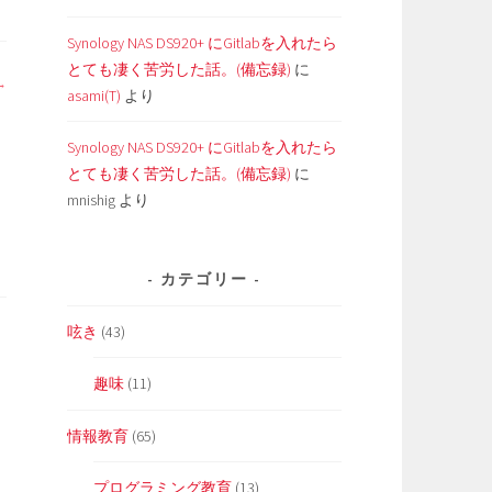
Synology NAS DS920+ にGitlabを入れたら
とても凄く苦労した話。(備忘録)
に
asami(T)
より
Synology NAS DS920+ にGitlabを入れたら
とても凄く苦労した話。(備忘録)
に
mnishig
より
カテゴリー
呟き
(43)
趣味
(11)
情報教育
(65)
プログラミング教育
(13)