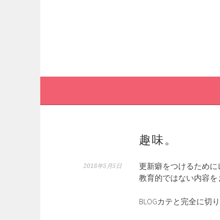
コ
ン
テ
ン
ツ
へ
ス
キ
ッ
プ
趣味。
更新癖をつけるために
2018年5月5日
教育的ではない内容を
BLOGカテと完全に切