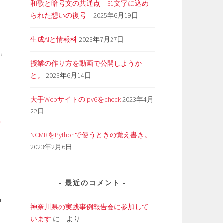
和歌と暗号文の共通点 —31文字に込め
られた想いの復号—
2025年6月19日
生成AIと情報科
2023年7月27日
授業の作り方を動画で公開しようか
と。
2023年6月14日
大手Webサイトのipv6をcheck
2023年4月
22日
NCMBをPythonで使うときの覚え書き。
2023年2月6日
最近のコメント
の
神奈川県の実践事例報告会に参加して
っ
います
に
1
より