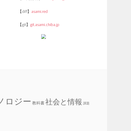
【diff】
asami.red
【git】
git.asami.chiba.jp
ノロジー
社会と情報
教科書
課題